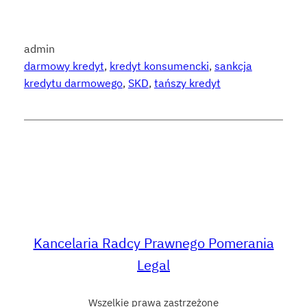
admin
darmowy kredyt
, 
kredyt konsumencki
, 
sankcja
kredytu darmowego
, 
SKD
, 
tańszy kredyt
Kancelaria Radcy Prawnego Pomerania
Legal
Wszelkie prawa zastrzeżone