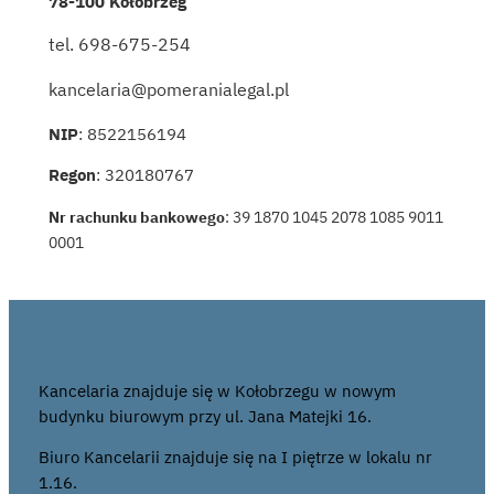
78-100 Kołobrzeg
tel. 698-675-254
kancelaria@pomeranialegal.pl
NIP
: 8522156194
Regon
: 320180767
Nr rachunku bankowego
: 39 1870 1045 2078 1085 9011
0001
Kancelaria znajduje się w Kołobrzegu w nowym
budynku biurowym przy ul. Jana Matejki 16.
Biuro Kancelarii znajduje się na I piętrze w lokalu nr
1.16.