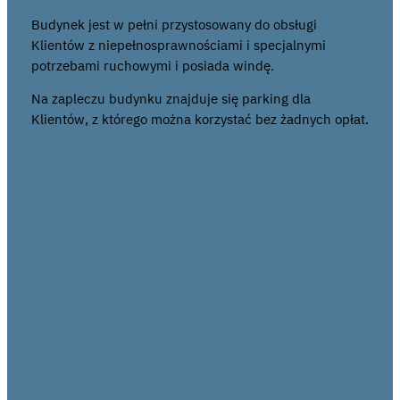
Budynek jest w pełni przystosowany do obsługi
Klientów z niepełnosprawnościami i specjalnymi
potrzebami ruchowymi i posiada windę.
Na zapleczu budynku znajduje się parking dla
Klientów, z którego można korzystać bez żadnych opłat.