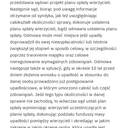
przedstawia sądowi projekt planu spłaty wierzycieli.
Następnie sąd, biorąc pod uwagę informacje
otrzymane od syndyka, jak też uwzględniając
całokształt okoliczności sprawy, dokonuje ustalenia
planu spłaty wierzycieli, bądź odmawia ustalenia planu
spłaty. Odmowa może mieć miejsce jeśli upadły
doprowadził do swej niewypłacalności lub istotnie
zwiększył jej stopień w sposób celowy, w szczególności
poprzez trwonienie majątku oraz celowe
nieregulowanie wymagalnych zobowiązań. Odmowa
następuje także w sytuacji, gdy w okresie 10 lat przed
dniem złożenia wniosku o upadłość w stosunku do
danej osoby prowadzono już postępowanie
upadłościowe, w którym umorzono całość lub część
zobowiązań. Jeśli tego typu okoliczności w danej
sprawie nie zachodzą, to wówczas sąd ustali plan
spłaty wymieniając wierzycieli uczestniczących w
planie spłaty, dokonując podziału funduszy masy
upadłości pomiędzy wierzycieli i określając w jakim
zakresie w jakim okresie osoba, która upadła jest