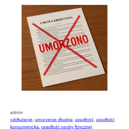
admin
oddłużanie
, 
umorzenie długów
, 
upadłość
, 
upadłość
konsumencka
, 
upadłość osoby fizycznej