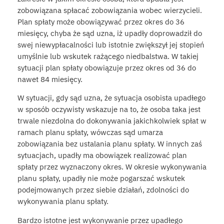
zobowiązana spłacać zobowiązania wobec wierzycieli.
Plan spłaty może obowiązywać przez okres do 36
miesięcy, chyba że sąd uzna, iż upadły doprowadził do
swej niewypłacalności lub istotnie zwiększył jej stopień
umyślnie lub wskutek rażącego niedbalstwa. W takiej
sytuacji plan spłaty obowiązuje przez okres od 36 do
nawet 84 miesięcy.
W sytuacji, gdy sąd uzna, że sytuacja osobista upadłego
w sposób oczywisty wskazuje na to, że osoba taka jest
trwale niezdolna do dokonywania jakichkolwiek spłat w
ramach planu spłaty, wówczas sąd umarza
zobowiązania bez ustalania planu spłaty. W innych zaś
sytuacjach, upadły ma obowiązek realizować plan
spłaty przez wyznaczony okres. W okresie wykonywania
planu spłaty, upadły nie może pogarszać wskutek
podejmowanych przez siebie działań, zdolności do
wykonywania planu spłaty.
Bardzo istotne jest wykonywanie przez upadłego