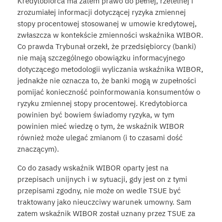
Kredytobiorca ma zatem prawo do pełnej, rzetelnej i
zrozumiałej informacji dotyczącej ryzyka zmiennej
stopy procentowej stosowanej w umowie kredytowej,
zwłaszcza w kontekście zmienności wskaźnika WIBOR.
Co prawda Trybunał orzekł, że przedsiębiorcy (banki)
nie mają szczególnego obowiązku informacyjnego
dotyczącego metodologii wyliczania wskaźnika WIBOR,
jednakże nie oznacza to, że banki mogą w zupełności
pomijać konieczność poinformowania konsumentów o
ryzyku zmiennej stopy procentowej. Kredytobiorca
powinien być bowiem świadomy ryzyka, w tym
powinien mieć wiedzę o tym, że wskaźnik WIBOR
również może ulegać zmianom (i to czasami dość
znaczącym).
Co do zasady wskaźnik WIBOR oparty jest na
przepisach unijnych i w sytuacji, gdy jest on z tymi
przepisami zgodny, nie może on wedle TSUE być
traktowany jako nieuczciwy warunek umowny. Sam
zatem wskaźnik WIBOR został uznany przez TSUE za